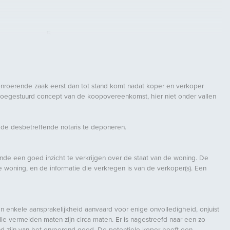
5
4
1
4
onroerende zaak eerst dan tot stand komt nadat koper en verkoper
 toegestuurd concept van de koopovereenkomst, hier niet onder vallen
Dakraam, Natuurlijke ventilatie
 de desbetreffende notaris te deponeren.
Aan rustige weg
inde een goed inzicht te verkrijgen over de staat van de woning. De
woning, en de informatie die verkregen is van de verkoper(s). Een
Tuin rondom
enkele aansprakelijkheid aanvaard voor enige onvolledigheid, onjuist
lle vermelden maten zijn circa maten. Er is nagestreefd naar een zo