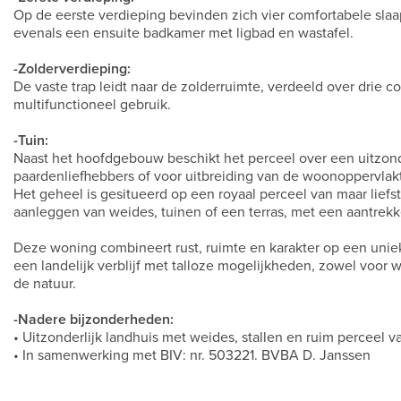
Op de eerste verdieping bevinden zich vier comfortabele sla
evenals een ensuite badkamer met ligbad en wastafel.
-Zolderverdieping:
De vaste trap leidt naar de zolderruimte, verdeeld over drie 
multifunctioneel gebruik.
-Tuin:
Naast het hoofdgebouw beschikt het perceel over een uitzonde
paardenliefhebbers of voor uitbreiding van de woonoppervlak
Het geheel is gesitueerd op een royaal perceel van maar liefs
aanleggen van weides, tuinen of een terras, met een aantrekkel
Deze woning combineert rust, ruimte en karakter op een unie
een landelijk verblijf met talloze mogelijkheden, zowel voor 
de natuur.
-Nadere bijzonderheden:
• Uitzonderlijk landhuis met weides, stallen en ruim perceel v
• In samenwerking met BIV: nr. 503221. BVBA D. Janssen