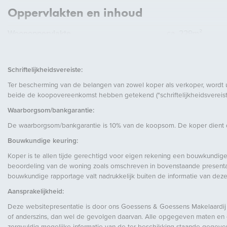
Oppervlakten en inhoud
Woonoppervlakte
ca. 229m²
Inhoud
ca. 726m³
Schriftelijkheidsvereiste:
Ter bescherming van de belangen van zowel koper als verkoper, wordt 
beide de koopovereenkomst hebben getekend ("schriftelijkheidsvereiste
Waarborgsom/bankgarantie:
De waarborgsom/bankgarantie is 10% van de koopsom. De koper dient de
Energie
Bouwkundige keuring:
Energielabel
F
Koper is te allen tijde gerechtigd voor eigen rekening een bouwkundige
beoordeling van de woning zoals omschreven in bovenstaande presentati
Isolatie
Grotendeels dub
bouwkundige rapportage valt nadrukkelijk buiten de informatie van deze
Warm water
C.V.-ketel
Aansprakelijkheid:
Verwarming
C.V.-ketel
Deze websitepresentatie is door ons Goessens & Goessens Makelaardij 
of anderszins, dan wel de gevolgen daarvan. Alle opgegeven maten en opp