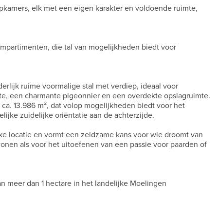
apkamers, elk met een eigen karakter en voldoende ruimte,
compartimenten, die tal van mogelijkheden biedt voor
rlijk ruime voormalige stal met verdiep, ideaal voor
te, een charmante pigeonnier en een overdekte opslagruimte.
t ca. 13.986 m², dat volop mogelijkheden biedt voor het
ijke zuidelijke oriëntatie aan de achterzijde.
ke locatie en vormt een zeldzame kans voor wie droomt van
wonen als voor het uitoefenen van een passie voor paarden of
an meer dan 1 hectare in het landelijke Moelingen