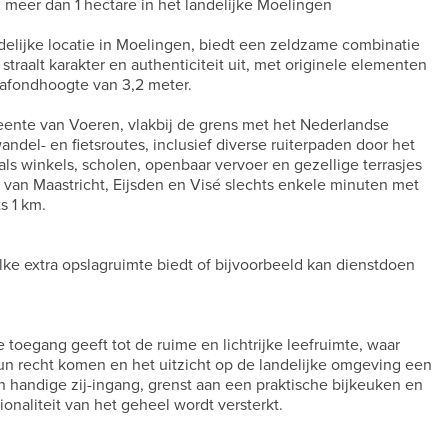
n meer dan 1 hectare in het landelijke Moelingen
delijke locatie in Moelingen, biedt een zeldzame combinatie
straalt karakter en authenticiteit uit, met originele elementen
afondhoogte van 3,2 meter.
meente van Voeren, vlakbij de grens met het Nederlandse
ndel- en fietsroutes, inclusief diverse ruiterpaden door het
ls winkels, scholen, openbaar vervoer en gezellige terrasjes
m van Maastricht, Eijsden en Visé slechts enkele minuten met
s 1 km.
lke extra opslagruimte biedt of bijvoorbeeld kan dienstdoen
toegang geeft tot de ruime en lichtrijke leefruimte, waar
un recht komen en het uitzicht op de landelijke omgeving een
n handige zij-ingang, grenst aan een praktische bijkeuken en
onaliteit van het geheel wordt versterkt.