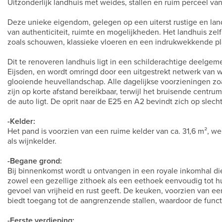
Uitzonderlijk landhuis met weides, stallen en ruim perceel va
Deze unieke eigendom, gelegen op een uiterst rustige en lan
van authenticiteit, ruimte en mogelijkheden. Het landhuis zelf 
zoals schouwen, klassieke vloeren en een indrukwekkende pl
Dit te renoveren landhuis ligt in een schilderachtige deelge
Eijsden, en wordt omringd door een uitgestrekt netwerk van wa
glooiende heuvellandschap. Alle dagelijkse voorzieningen zoa
zijn op korte afstand bereikbaar, terwijl het bruisende centru
de auto ligt. De oprit naar de E25 en A2 bevindt zich op slecht
-Kelder:
Het pand is voorzien van een ruime kelder van ca. 31,6 m², we
als wijnkelder.
-Begane grond:
Bij binnenkomst wordt u ontvangen in een royale inkomhal die 
zowel een gezellige zithoek als een eethoek eenvoudig tot h
gevoel van vrijheid en rust geeft. De keuken, voorzien van ee
biedt toegang tot de aangrenzende stallen, waardoor de functi
-Eerste verdieping: