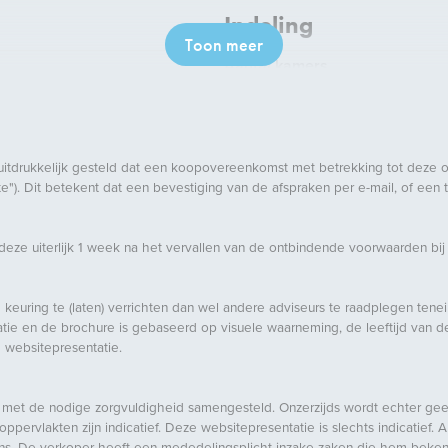
Indeling
Toon meer
Aantal kamers
Aantal slaapkamers
Aantal badkamers
Aantal verdiepingen
uitdrukkelijk gesteld dat een koopovereenkomst met betrekking tot deze 
"). Dit betekent dat een bevestiging van de afspraken per e-mail, of een
Voorzieningen
ze uiterlijk 1 week na het vervallen van de ontbindende voorwaarden bij
Buitenruimte
Ligging
 keuring te (laten) verrichten dan wel andere adviseurs te raadplegen tene
e en de brochure is gebaseerd op visuele waarneming, de leeftijd van de 
belglas
Tuin
 websitepresentatie.
met de nodige zorgvuldigheid samengesteld. Onzerzijds wordt echter geen 
ervlakten zijn indicatief. Deze websitepresentatie is slechts indicatief. A