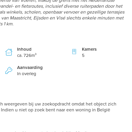
meente van Voeren, vlakbij de grens met het Nederlandse
ndel- en fietsroutes, inclusief diverse ruiterpaden door het
ls winkels, scholen, openbaar vervoer en gezellige terrasjes
m van Maastricht, Eijsden en Visé slechts enkele minuten met
s 1 km.
Inhoud
Kamers
ca. 726m³
5
Aanvaarding
In overleg
och weergeven bij uw zoekopdracht omdat het object zich
 Indien u niet op zoek bent naar een woning in België