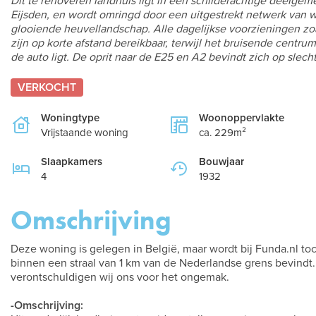
Dit te renoveren landhuis ligt in een schilderachtige deelge
Eijsden, en wordt omringd door een uitgestrekt netwerk van wa
glooiende heuvellandschap. Alle dagelijkse voorzieningen zoa
zijn op korte afstand bereikbaar, terwijl het bruisende centru
de auto ligt. De oprit naar de E25 en A2 bevindt zich op slecht
VERKOCHT
Woningtype
Woonoppervlakte
Vrijstaande woning
ca. 229m²
Slaapkamers
Bouwjaar
4
1932
Omschrijving
Deze woning is gelegen in België, maar wordt bij Funda.nl t
binnen een straal van 1 km van de Nederlandse grens bevindt.
verontschuldigen wij ons voor het ongemak.
-Omschrijving: