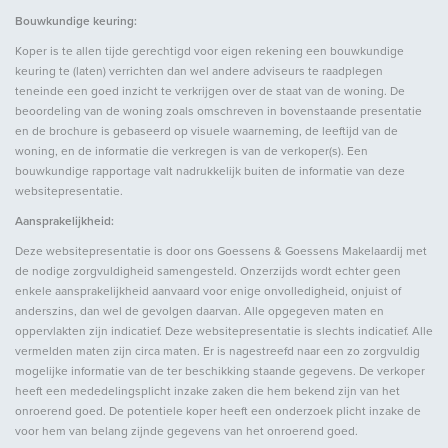
Bouwkundige keuring:
Koper is te allen tijde gerechtigd voor eigen rekening een bouwkundige
Indeling
keuring te (laten) verrichten dan wel andere adviseurs te raadplegen
teneinde een goed inzicht te verkrijgen over de staat van de woning. De
Aantal kamers
5
beoordeling van de woning zoals omschreven in bovenstaande presentatie
en de brochure is gebaseerd op visuele waarneming, de leeftijd van de
Aantal slaapkamers
4
woning, en de informatie die verkregen is van de verkoper(s). Een
Aantal badkamers
1
bouwkundige rapportage valt nadrukkelijk buiten de informatie van deze
websitepresentatie.
Aantal verdiepingen
3
Aansprakelijkheid:
Voorzieningen
Jacuzzi, Dakraam, Sauna,
Deze websitepresentatie is door ons Goessens & Goessens Makelaardij met
Jacuzzi
de nodige zorgvuldigheid samengesteld. Onzerzijds wordt echter geen
enkele aansprakelijkheid aanvaard voor enige onvolledigheid, onjuist of
anderszins, dan wel de gevolgen daarvan. Alle opgegeven maten en
Energie
oppervlakten zijn indicatief. Deze websitepresentatie is slechts indicatief. Alle
vermelden maten zijn circa maten. Er is nagestreefd naar een zo zorgvuldig
mogelijke informatie van de ter beschikking staande gegevens. De verkoper
Energielabel
B
heeft een mededelingsplicht inzake zaken die hem bekend zijn van het
Isolatie
Dubbel glas
onroerend goed. De potentiele koper heeft een onderzoek plicht inzake de
voor hem van belang zijnde gegevens van het onroerend goed.
Warm water
C.V.-ketel