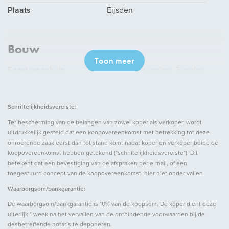
Plaats
Eijsden
Bouw
Toon meer
Soort woonhuis
Eengezinswoning, 2-onder-
1-kapwoning
Soort bouw
Bestaande bouw
Schriftelijkheidsvereiste:
Bouwjaar
1977
Ter bescherming van de belangen van zowel koper als verkoper, wordt
uitdrukkelijk gesteld dat een koopovereenkomst met betrekking tot deze
onroerende zaak eerst dan tot stand komt nadat koper en verkoper beide de
Oppervlakten en inhoud
koopovereenkomst hebben getekend ("schriftelijkheidsvereiste"). Dit
betekent dat een bevestiging van de afspraken per e-mail, of een
toegestuurd concept van de koopovereenkomst, hier niet onder vallen
Woonoppervlakte
ca. 164m²
Waarborgsom/bankgarantie:
Perceeloppervlakte
ca. 330m²
De waarborgsom/bankgarantie is 10% van de koopsom. De koper dient deze
Overig oppervlakte
ca. 13m²
uiterlijk 1 week na het vervallen van de ontbindende voorwaarden bij de
Inhoud
ca. 627m³
desbetreffende notaris te deponeren.