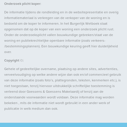
Onderzoek plicht koper:
Verwarming
C.V.-ketel
De informatie tijdens de rondleiding en in de websitepresentatie en overig
Ketel
(Huur)
informatiemateriaal is verkregen van de verkoper van de woning en is
bedoeld om de koper te informeren. In het Burgerlijk Wetboek staat
opgenomen dat op de koper van een woning een onderzoek plicht rust.
Buitenruimte
Onder de onderzoeksplicht vallen bouwkundige gebreken/staat van de
woning en publiekrechtelijke openbare informatie (zoals verkeers-
/bestemmingsplannen). Een bouwkundige keuring geeft hier duidelijkheid
Ligging
Aan rustige weg
over.
Tuin
Tuin rondom
Copyright ©:
Gehele of gedeeltelijke overname, plaatsing op andere sites, advertenties,
verveelvoudiging op welke andere wijze dan ook en/of commercieel gebruik
Garage
van deze informatie (zoals foto’s, plattegronden, teksten, kenmerken etc.), is
niet toegestaan, tenzij hiervoor uitdrukkelijk schriftelijke toestemming is
Soort garage
Vrijstaand steen
verleend door Goessens & Goessens Makelaardij of tenzij aan de
onderstaande voorwaarden wordt voldaan. Deze informatie mag worden
Capaciteit
1
bekeken , mits de informatie niet wordt gebruikt in een ander werk of
Voorzieningen
Voorzien van elektra, Met
publicatie in welk medium dan ook.
elektrische deur