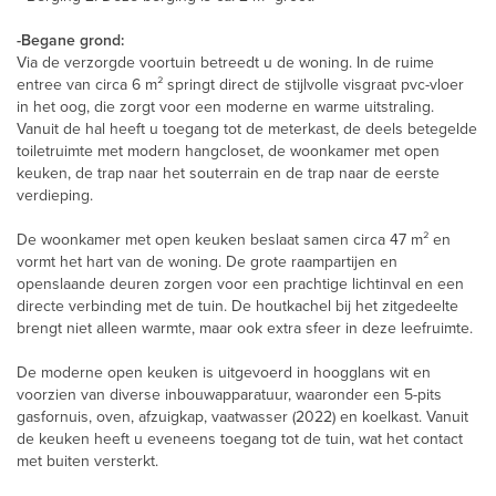
-Begane grond:
Via de verzorgde voortuin betreedt u de woning. In de ruime
entree van circa 6 m² springt direct de stijlvolle visgraat pvc-vloer
in het oog, die zorgt voor een moderne en warme uitstraling.
Vanuit de hal heeft u toegang tot de meterkast, de deels betegelde
toiletruimte met modern hangcloset, de woonkamer met open
keuken, de trap naar het souterrain en de trap naar de eerste
verdieping.
De woonkamer met open keuken beslaat samen circa 47 m² en
vormt het hart van de woning. De grote raampartijen en
openslaande deuren zorgen voor een prachtige lichtinval en een
directe verbinding met de tuin. De houtkachel bij het zitgedeelte
brengt niet alleen warmte, maar ook extra sfeer in deze leefruimte.
De moderne open keuken is uitgevoerd in hoogglans wit en
voorzien van diverse inbouwapparatuur, waaronder een 5-pits
gasfornuis, oven, afzuigkap, vaatwasser (2022) en koelkast. Vanuit
de keuken heeft u eveneens toegang tot de tuin, wat het contact
met buiten versterkt.