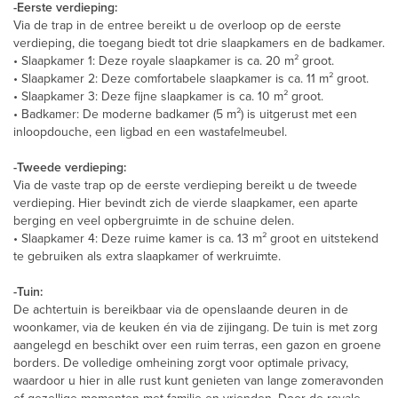
-Eerste verdieping:
Via de trap in de entree bereikt u de overloop op de eerste
verdieping, die toegang biedt tot drie slaapkamers en de badkamer.
• Slaapkamer 1: Deze royale slaapkamer is ca. 20 m² groot.
• Slaapkamer 2: Deze comfortabele slaapkamer is ca. 11 m² groot.
• Slaapkamer 3: Deze fijne slaapkamer is ca. 10 m² groot.
• Badkamer: De moderne badkamer (5 m²) is uitgerust met een
inloopdouche, een ligbad en een wastafelmeubel.
-Tweede verdieping:
Via de vaste trap op de eerste verdieping bereikt u de tweede
verdieping. Hier bevindt zich de vierde slaapkamer, een aparte
berging en veel opbergruimte in de schuine delen.
• Slaapkamer 4: Deze ruime kamer is ca. 13 m² groot en uitstekend
te gebruiken als extra slaapkamer of werkruimte.
-Tuin:
De achtertuin is bereikbaar via de openslaande deuren in de
woonkamer, via de keuken én via de zijingang. De tuin is met zorg
aangelegd en beschikt over een ruim terras, een gazon en groene
borders. De volledige omheining zorgt voor optimale privacy,
waardoor u hier in alle rust kunt genieten van lange zomeravonden