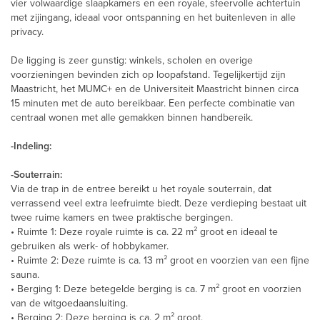
vier volwaardige slaapkamers en een royale, sfeervolle achtertuin
met zijingang, ideaal voor ontspanning en het buitenleven in alle
privacy.
De ligging is zeer gunstig: winkels, scholen en overige
voorzieningen bevinden zich op loopafstand. Tegelijkertijd zijn
Maastricht, het MUMC+ en de Universiteit Maastricht binnen circa
15 minuten met de auto bereikbaar. Een perfecte combinatie van
centraal wonen met alle gemakken binnen handbereik.
-Indeling:
-Souterrain:
Via de trap in de entree bereikt u het royale souterrain, dat
verrassend veel extra leefruimte biedt. Deze verdieping bestaat uit
twee ruime kamers en twee praktische bergingen.
• Ruimte 1: Deze royale ruimte is ca. 22 m² groot en ideaal te
gebruiken als werk- of hobbykamer.
• Ruimte 2: Deze ruimte is ca. 13 m² groot en voorzien van een fijne
sauna.
• Berging 1: Deze betegelde berging is ca. 7 m² groot en voorzien
van de witgoedaansluiting.
• Berging 2: Deze berging is ca. 2 m² groot.