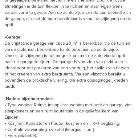
of gezellige momenten met familie en vrienden. Door de royale
afmetingen is de tuin flexibel in te richten en naar eigen wens
verder vorm te geven. Aan de achterzijde van de tuin bevindt zich
de garage, die met de auto bereikbaar is vanuit de zijingang op de
oprit.
-Garage:
De vrijstaande garage van circa 20 m² is bereikbaar via de tuin en
via de elektrisch bedienbare kantelpoort aan de achterzijde.
Dankzij de zijingang is het mogelijk om met de auto via de oprit
naar de garage te rijden. De garage is voorzien van elektra en is
ideaal voor het parkeren van een voertuig, het stallen van fietsen
of het creëren van extra bergruimte. Via een vlizotrap bereikt u
bovendien de praktische vliering, die extra opslagmogelijkheden
biedt.
-Nadere bijzonderheden:
• Type woning: Ruime, instapklare woning met oprit en garage, vier
slaapkamers en een ruim souterrain in de geliefde kern van
Eijsden.
• Kozijnen: Kunststof en houten kozijnen en HR++ beglazing.
• Centrale verwarming: cv-ketel (Intergas, Huur).
• Energielabel: B.