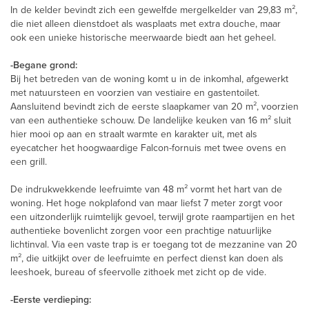
In de kelder bevindt zich een gewelfde mergelkelder van 29,83 m²,
die niet alleen dienstdoet als wasplaats met extra douche, maar
ook een unieke historische meerwaarde biedt aan het geheel.
-Begane grond:
Bij het betreden van de woning komt u in de inkomhal, afgewerkt
met natuursteen en voorzien van vestiaire en gastentoilet.
Aansluitend bevindt zich de eerste slaapkamer van 20 m², voorzien
van een authentieke schouw. De landelijke keuken van 16 m² sluit
hier mooi op aan en straalt warmte en karakter uit, met als
eyecatcher het hoogwaardige Falcon-fornuis met twee ovens en
een grill.
De indrukwekkende leefruimte van 48 m² vormt het hart van de
woning. Het hoge nokplafond van maar liefst 7 meter zorgt voor
een uitzonderlijk ruimtelijk gevoel, terwijl grote raampartijen en het
authentieke bovenlicht zorgen voor een prachtige natuurlijke
lichtinval. Via een vaste trap is er toegang tot de mezzanine van 20
m², die uitkijkt over de leefruimte en perfect dienst kan doen als
leeshoek, bureau of sfeervolle zithoek met zicht op de vide.
-Eerste verdieping: