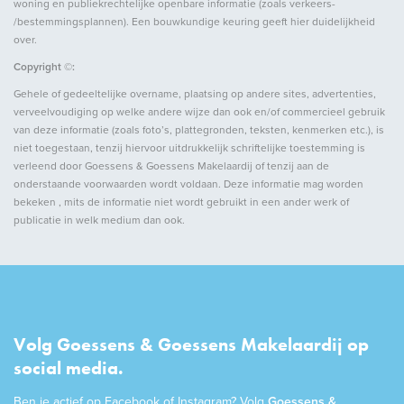
woning en publiekrechtelijke openbare informatie (zoals verkeers-
Soort garage
/bestemmingsplannen). Een bouwkundige keuring geeft hier duidelijkheid
Aangebouwd steen
over.
Capaciteit
1
Copyright ©:
Gehele of gedeeltelijke overname, plaatsing op andere sites, advertenties,
verveelvoudiging op welke andere wijze dan ook en/of commercieel gebruik
van deze informatie (zoals foto’s, plattegronden, teksten, kenmerken etc.), is
niet toegestaan, tenzij hiervoor uitdrukkelijk schriftelijke toestemming is
verleend door Goessens & Goessens Makelaardij of tenzij aan de
onderstaande voorwaarden wordt voldaan. Deze informatie mag worden
bekeken , mits de informatie niet wordt gebruikt in een ander werk of
publicatie in welk medium dan ook.
Volg Goessens & Goessens Makelaardij op
social media.
Ben je actief op Facebook of Instagram? Volg
Goessens &