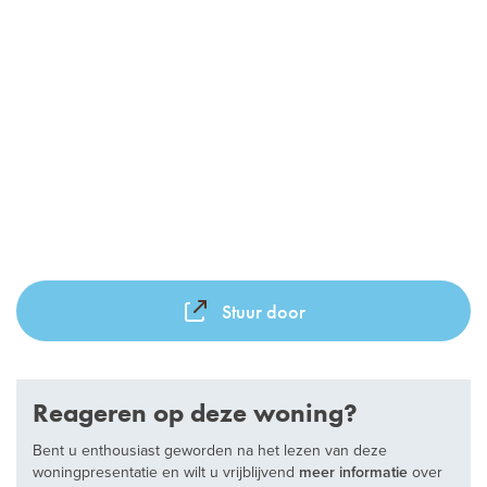
vorige
vo
Stuur door
Reageren op deze woning?
Bent u enthousiast geworden na het lezen van deze
woningpresentatie en wilt u vrijblijvend
meer informatie
over