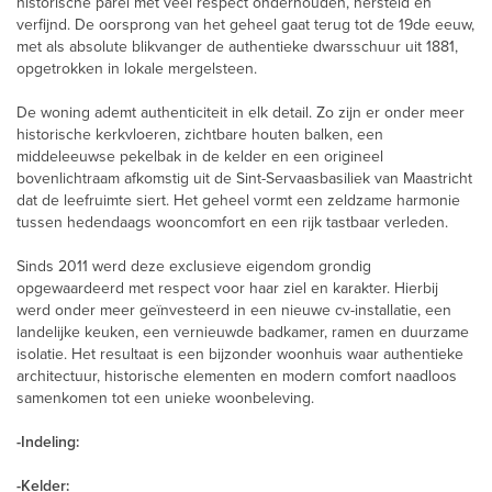
historische parel met veel respect onderhouden, hersteld en
verfijnd. De oorsprong van het geheel gaat terug tot de 19de eeuw,
met als absolute blikvanger de authentieke dwarsschuur uit 1881,
opgetrokken in lokale mergelsteen.
De woning ademt authenticiteit in elk detail. Zo zijn er onder meer
historische kerkvloeren, zichtbare houten balken, een
middeleeuwse pekelbak in de kelder en een origineel
bovenlichtraam afkomstig uit de Sint-Servaasbasiliek van Maastricht
dat de leefruimte siert. Het geheel vormt een zeldzame harmonie
tussen hedendaags wooncomfort en een rijk tastbaar verleden.
Sinds 2011 werd deze exclusieve eigendom grondig
opgewaardeerd met respect voor haar ziel en karakter. Hierbij
werd onder meer geïnvesteerd in een nieuwe cv-installatie, een
landelijke keuken, een vernieuwde badkamer, ramen en duurzame
isolatie. Het resultaat is een bijzonder woonhuis waar authentieke
architectuur, historische elementen en modern comfort naadloos
samenkomen tot een unieke woonbeleving.
-Indeling:
-Kelder: