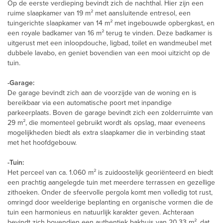
Op de eerste verdieping bevindt zich de nachthal. Hier zijn een
ruime slaapkamer van 19 m² met aansluitende entresol, een
tuingerichte slaapkamer van 14 m² met ingebouwde opbergkast, en
een royale badkamer van 16 m² terug te vinden. Deze badkamer is
uitgerust met een inloopdouche, ligbad, toilet en wandmeubel met
dubbele lavabo, en geniet bovendien van een mooi uitzicht op de
tuin.
-Garage:
De garage bevindt zich aan de voorzijde van de woning en is
bereikbaar via een automatische poort met inpandige
parkeerplaats. Boven de garage bevindt zich een zolderruimte van
29 m², die momenteel gebruikt wordt als opslag, maar eveneens
mogelijkheden biedt als extra slaapkamer die in verbinding staat
met het hoofdgebouw.
-Tuin:
Het perceel van ca. 1.060 m² is zuidoostelijk georiënteerd en biedt
een prachtig aangelegde tuin met meerdere terrassen en gezellige
zithoeken. Onder de sfeervolle pergola komt men volledig tot rust,
omringd door weelderige beplanting en organische vormen die de
tuin een harmonieus en natuurlijk karakter geven. Achteraan
bevindt zich bovendien een authentiek bakhuis van 20,33 m², dat