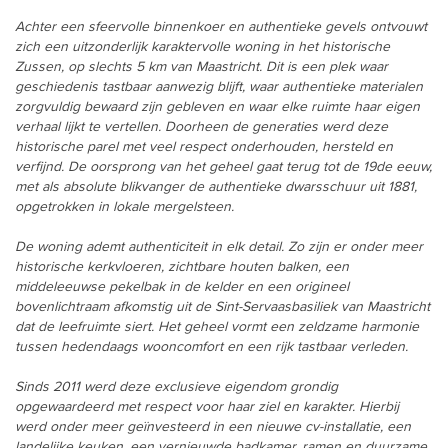
Achter een sfeervolle binnenkoer en authentieke gevels ontvouwt
zich een uitzonderlijk karaktervolle woning in het historische
Zussen, op slechts 5 km van Maastricht. Dit is een plek waar
geschiedenis tastbaar aanwezig blijft, waar authentieke materialen
zorgvuldig bewaard zijn gebleven en waar elke ruimte haar eigen
verhaal lijkt te vertellen. Doorheen de generaties werd deze
historische parel met veel respect onderhouden, hersteld en
verfijnd. De oorsprong van het geheel gaat terug tot de 19de eeuw,
met als absolute blikvanger de authentieke dwarsschuur uit 1881,
opgetrokken in lokale mergelsteen.
De woning ademt authenticiteit in elk detail. Zo zijn er onder meer
historische kerkvloeren, zichtbare houten balken, een
middeleeuwse pekelbak in de kelder en een origineel
bovenlichtraam afkomstig uit de Sint-Servaasbasiliek van Maastricht
dat de leefruimte siert. Het geheel vormt een zeldzame harmonie
tussen hedendaags wooncomfort en een rijk tastbaar verleden.
Sinds 2011 werd deze exclusieve eigendom grondig
opgewaardeerd met respect voor haar ziel en karakter. Hierbij
werd onder meer geïnvesteerd in een nieuwe cv-installatie, een
landelijke keuken, een vernieuwde badkamer, ramen en duurzame