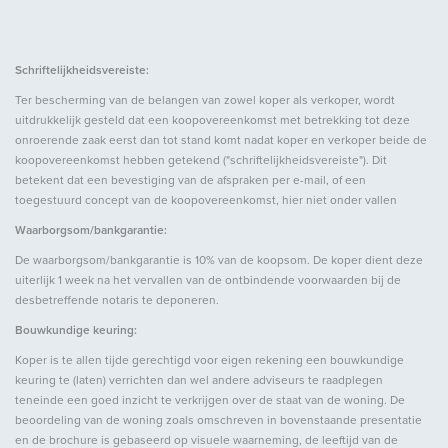
Halfvrijstaande woning
Soort bouw
Bestaande bouw
Schriftelijkheidsvereiste:
Bouwjaar
1941
Ter bescherming van de belangen van zowel koper als verkoper, wordt
uitdrukkelijk gesteld dat een koopovereenkomst met betrekking tot deze
onroerende zaak eerst dan tot stand komt nadat koper en verkoper beide de
Oppervlakten en inhoud
koopovereenkomst hebben getekend ("schriftelijkheidsvereiste"). Dit
betekent dat een bevestiging van de afspraken per e-mail, of een
toegestuurd concept van de koopovereenkomst, hier niet onder vallen
Woonoppervlakte
ca. 180m²
Waarborgsom/bankgarantie:
Inhoud
ca. 820m³
De waarborgsom/bankgarantie is 10% van de koopsom. De koper dient deze
uiterlijk 1 week na het vervallen van de ontbindende voorwaarden bij de
desbetreffende notaris te deponeren.
Indeling
Bouwkundige keuring:
Aantal kamers
4
Koper is te allen tijde gerechtigd voor eigen rekening een bouwkundige
keuring te (laten) verrichten dan wel andere adviseurs te raadplegen
Aantal slaapkamers
3
teneinde een goed inzicht te verkrijgen over de staat van de woning. De
Aantal badkamers
1
beoordeling van de woning zoals omschreven in bovenstaande presentatie
en de brochure is gebaseerd op visuele waarneming, de leeftijd van de