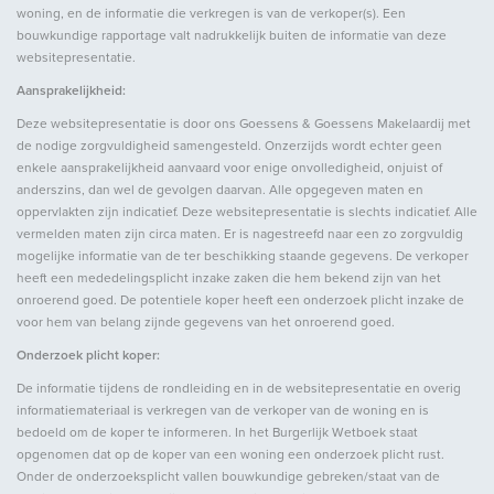
Aantal verdiepingen
3
woning, en de informatie die verkregen is van de verkoper(s). Een
Voorzieningen
Natuurlijke ventilatie
bouwkundige rapportage valt nadrukkelijk buiten de informatie van deze
websitepresentatie.
Aansprakelijkheid:
Energie
Deze websitepresentatie is door ons Goessens & Goessens Makelaardij met
de nodige zorgvuldigheid samengesteld. Onzerzijds wordt echter geen
Energielabel
C
enkele aansprakelijkheid aanvaard voor enige onvolledigheid, onjuist of
anderszins, dan wel de gevolgen daarvan. Alle opgegeven maten en
Isolatie
Dubbel glas
oppervlakten zijn indicatief. Deze websitepresentatie is slechts indicatief. Alle
Warm water
C.V.-ketel
vermelden maten zijn circa maten. Er is nagestreefd naar een zo zorgvuldig
mogelijke informatie van de ter beschikking staande gegevens. De verkoper
Verwarming
C.V.-ketel
heeft een mededelingsplicht inzake zaken die hem bekend zijn van het
onroerend goed. De potentiele koper heeft een onderzoek plicht inzake de
voor hem van belang zijnde gegevens van het onroerend goed.
Buitenruimte
Onderzoek plicht koper:
De informatie tijdens de rondleiding en in de websitepresentatie en overig
Tuin
Tuin rondom
informatiemateriaal is verkregen van de verkoper van de woning en is
bedoeld om de koper te informeren. In het Burgerlijk Wetboek staat
opgenomen dat op de koper van een woning een onderzoek plicht rust.
Garage
Onder de onderzoeksplicht vallen bouwkundige gebreken/staat van de