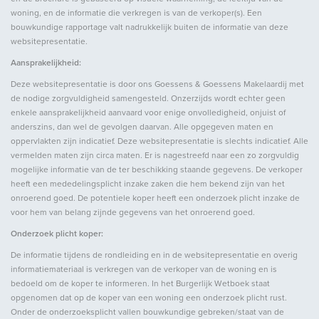
Aantal verdiepingen
3
woning, en de informatie die verkregen is van de verkoper(s). Een
Voorzieningen
Zonnepanelen, Natuurlijke
bouwkundige rapportage valt nadrukkelijk buiten de informatie van deze
websitepresentatie.
ventilatie
Aansprakelijkheid:
Deze websitepresentatie is door ons Goessens & Goessens Makelaardij met
Energie
de nodige zorgvuldigheid samengesteld. Onzerzijds wordt echter geen
enkele aansprakelijkheid aanvaard voor enige onvolledigheid, onjuist of
anderszins, dan wel de gevolgen daarvan. Alle opgegeven maten en
Energielabel
C
oppervlakten zijn indicatief. Deze websitepresentatie is slechts indicatief. Alle
Isolatie
Grotendeels dubbelglas
vermelden maten zijn circa maten. Er is nagestreefd naar een zo zorgvuldig
mogelijke informatie van de ter beschikking staande gegevens. De verkoper
heeft een mededelingsplicht inzake zaken die hem bekend zijn van het
onroerend goed. De potentiele koper heeft een onderzoek plicht inzake de
Buitenruimte
voor hem van belang zijnde gegevens van het onroerend goed.
Onderzoek plicht koper:
Ligging
Aan rustige weg
De informatie tijdens de rondleiding en in de websitepresentatie en overig
Tuin
Tuin rondom
informatiemateriaal is verkregen van de verkoper van de woning en is
bedoeld om de koper te informeren. In het Burgerlijk Wetboek staat
opgenomen dat op de koper van een woning een onderzoek plicht rust.
Onder de onderzoeksplicht vallen bouwkundige gebreken/staat van de