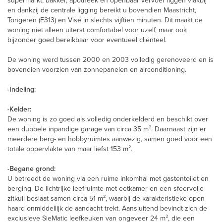
supermarkt, bakker, apotheek en openbaar vervoer liggen vlakbij
en dankzij de centrale ligging bereikt u bovendien Maastricht,
Tongeren (E313) en Visé in slechts vijftien minuten. Dit maakt de
woning niet alleen uiterst comfortabel voor uzelf, maar ook
bijzonder goed bereikbaar voor eventueel cliënteel.
De woning werd tussen 2000 en 2003 volledig gerenoveerd en is
bovendien voorzien van zonnepanelen en airconditioning.
-Indeling:
-Kelder:
De woning is zo goed als volledig onderkelderd en beschikt over
een dubbele inpandige garage van circa 35 m². Daarnaast zijn er
meerdere berg- en hobbyruimtes aanwezig, samen goed voor een
totale oppervlakte van maar liefst 153 m².
-Begane grond:
U betreedt de woning via een ruime inkomhal met gastentoilet en
berging. De lichtrijke leefruimte met eetkamer en een sfeervolle
zitkuil beslaat samen circa 51 m², waarbij de karakteristieke open
haard onmiddellijk de aandacht trekt. Aansluitend bevindt zich de
exclusieve SieMatic leefkeuken van ongeveer 24 m², die een