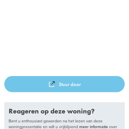
vorige
vo
Stuur door
Reageren op deze woning?
Bent u enthousiast geworden na het lezen van deze
woningpresentatie en wilt u vrijblijvend
meer informatie
over