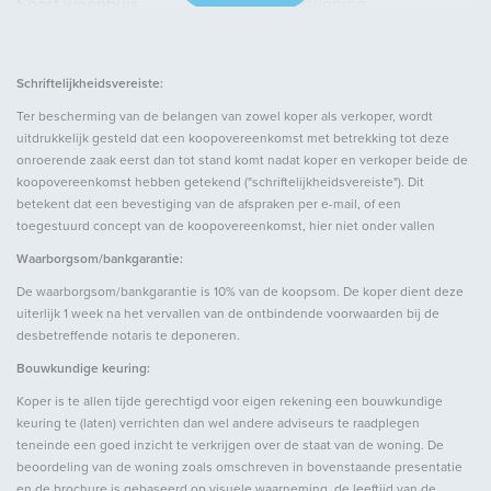
Soort woonhuis
Eengezinswoning,
Vrijstaande woning
Soort bouw
Bestaande bouw
Schriftelijkheidsvereiste:
Bouwjaar
1974
Ter bescherming van de belangen van zowel koper als verkoper, wordt
uitdrukkelijk gesteld dat een koopovereenkomst met betrekking tot deze
onroerende zaak eerst dan tot stand komt nadat koper en verkoper beide de
Oppervlakten en inhoud
koopovereenkomst hebben getekend ("schriftelijkheidsvereiste"). Dit
betekent dat een bevestiging van de afspraken per e-mail, of een
toegestuurd concept van de koopovereenkomst, hier niet onder vallen
Woonoppervlakte
ca. 343m²
Waarborgsom/bankgarantie:
Inhoud
ca. 1.177m³
De waarborgsom/bankgarantie is 10% van de koopsom. De koper dient deze
uiterlijk 1 week na het vervallen van de ontbindende voorwaarden bij de
desbetreffende notaris te deponeren.
Indeling
Bouwkundige keuring:
Aantal kamers
5
Koper is te allen tijde gerechtigd voor eigen rekening een bouwkundige
keuring te (laten) verrichten dan wel andere adviseurs te raadplegen
Aantal slaapkamers
4
teneinde een goed inzicht te verkrijgen over de staat van de woning. De
Aantal badkamers
1
beoordeling van de woning zoals omschreven in bovenstaande presentatie
en de brochure is gebaseerd op visuele waarneming, de leeftijd van de