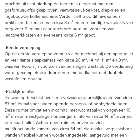
prachtig uitzicht biedt op de tuin en is uitgerust met een
gasfornuis, afzuigkap, oven, vaatwasser, koelkast, diepvries en
ingebouwde koffiemachine. Verder treft u op dit niveau een
praktische bijkeuken van circa 3 m² en een handige wasplaats van
ongeveer 6 m² met aangrenzende berging, voorzien van
maatwerkkasten en eveneens circa 6 m² groot.
-Eerste verdieping:
Op de eerste verdieping komt u via de nachthal bij een apart toilet
en vier riante slaapkamers van circa 20 m², 14 m², 11 m² en 9 m²,
waarvan twee zijn voorzien van een eigen wastafel. De verdieping
wordt gecompleteerd door een ruime badkamer met dubbele
wastafel en douche.
-Praktijkruimte:
De woning beschikt over een volwaardige praktijkruimte van circa
87 m², ideaal voor uiteenlopende beroeps- of hobbydoeleinden.
Deze ruimte omvat een inkomhal met wachtzaal van ongeveer 10
m² en een naastgelegen ontvangstruimte van circa 14 m², evenals
een apart toilet. Achter deze ruimtes bevinden zich
multifunctionele kamers van circa 54 m², die dankzij verplaatsbare
wanden flexibel kunnen worden ingedeeld, aangevuld met een