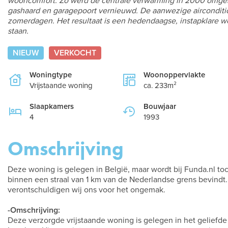
wooncomfort. Zo werd de centrale verwarming in 2000 omges
gashaard en garagepoort vernieuwd. De aanwezige airconditio
zomerdagen. Het resultaat is een hedendaagse, instapklare wo
staan.
NIEUW
VERKOCHT
Woningtype
Woonoppervlakte
Vrijstaande woning
ca. 233m²
Slaapkamers
Bouwjaar
4
1993
Omschrijving
Deze woning is gelegen in België, maar wordt bij Funda.nl t
binnen een straal van 1 km van de Nederlandse grens bevindt.
verontschuldigen wij ons voor het ongemak.
-Omschrijving:
Deze verzorgde vrijstaande woning is gelegen in het geliefd