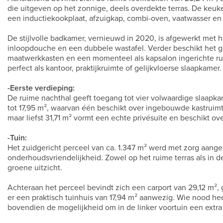
die uitgeven op het zonnige, deels overdekte terras. De keuk
een inductiekookplaat, afzuigkap, combi-oven, vaatwasser en
De stijlvolle badkamer, vernieuwd in 2020, is afgewerkt met
inloopdouche en een dubbele wastafel. Verder beschikt het gel
maatwerkkasten en een momenteel als kapsalon ingerichte rui
perfect als kantoor, praktijkruimte of gelijkvloerse slaapkamer.
-Eerste verdieping:
De ruime nachthal geeft toegang tot vier volwaardige slaapka
tot 17,95 m², waarvan één beschikt over ingebouwde kastruim
maar liefst 31,71 m² vormt een echte privésuite en beschikt ov
-Tuin:
Het zuidgericht perceel van ca. 1.347 m² werd met zorg aang
onderhoudsvriendelijkheid. Zowel op het ruime terras als in de
groene uitzicht.
Achteraan het perceel bevindt zich een carport van 29,12 m²,
er een praktisch tuinhuis van 17,94 m² aanwezig. Wie nood hee
bovendien de mogelijkheid om in de linker voortuin een extra 