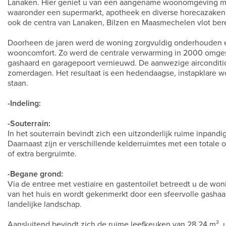
Lanaken. Hier geniet u van een aangename woonomgeving met
waaronder een supermarkt, apotheek en diverse horecazaken. 
ook de centra van Lanaken, Bilzen en Maasmechelen vlot bere
Doorheen de jaren werd de woning zorgvuldig onderhouden e
wooncomfort. Zo werd de centrale verwarming in 2000 omges
gashaard en garagepoort vernieuwd. De aanwezige airconditio
zomerdagen. Het resultaat is een hedendaagse, instapklare wo
staan.
-Indeling:
-Souterrain:
In het souterrain bevindt zich een uitzonderlijk ruime inpand
Daarnaast zijn er verschillende kelderruimtes met een totale 
of extra bergruimte.
-Begane grond:
Via de entree met vestiaire en gastentoilet betreedt u de woni
van het huis en wordt gekenmerkt door een sfeervolle gashaar
landelijke landschap.
Aansluitend bevindt zich de ruime leefkeuken van 28,24 m², u