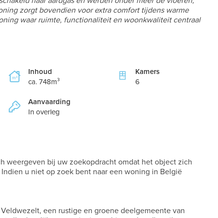
chakeld naar aardgas en werden onder meer de vloeren,
ning zorgt bovendien voor extra comfort tijdens warme
ning waar ruimte, functionaliteit en woonkwaliteit centraal
Inhoud
Kamers
ca. 748m³
6
Aanvaarding
In overleg
och weergeven bij uw zoekopdracht omdat het object zich
 Indien u niet op zoek bent naar een woning in België
e Veldwezelt, een rustige en groene deelgemeente van