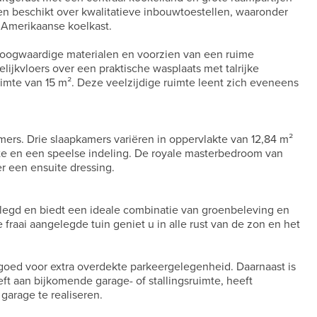
en beschikt over kwalitatieve inbouwtoestellen, waaronder
 Amerikaanse koelkast.
 hoogwaardige materialen en voorzien van een ruime
ijkvloers over een praktische wasplaats met talrijke
mte van 15 m². Deze veelzijdige ruimte leent zich eveneens
mers. Drie slaapkamers variëren in oppervlakte van 12,84 m²
te en een speelse indeling. De royale masterbedroom van
er een ensuite dressing.
elegd en biedt een ideale combinatie van groenbeleving en
 fraai aangelegde tuin geniet u in alle rust van de zon en het
 goed voor extra overdekte parkeergelegenheid. Daarnaast is
ft aan bijkomende garage- of stallingsruimte, heeft
garage te realiseren.