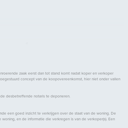
6
4
1
3
onroerende zaak eerst dan tot stand komt nadat koper en verkoper
 toegestuurd concept van de koopovereenkomst, hier niet onder vallen
Natuurlijke ventilatie
 de desbetreffende notaris te deponeren.
Aan rustige weg
inde een goed inzicht te verkrijgen over de staat van de woning. De
woning, en de informatie die verkregen is van de verkoper(s). Een
Tuin rondom