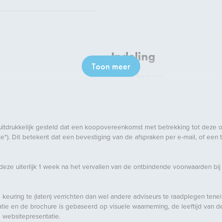
Indeling
Toon meer
Aantal kamers
Aantal slaapkamers
Aantal badkamers
Aantal verdiepingen
uitdrukkelijk gesteld dat een koopovereenkomst met betrekking tot deze 
"). Dit betekent dat een bevestiging van de afspraken per e-mail, of een
Voorzieningen
ze uiterlijk 1 week na het vervallen van de ontbindende voorwaarden bij
Buitenruimte
Ligging
 keuring te (laten) verrichten dan wel andere adviseurs te raadplegen tene
e en de brochure is gebaseerd op visuele waarneming, de leeftijd van de 
Tuin
 websitepresentatie.