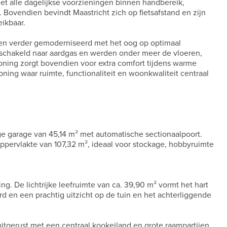
 alle dagelijkse voorzieningen binnen handbereik,
Bovendien bevindt Maastricht zich op fietsafstand en zijn
ikbaar.
n verder gemoderniseerd met het oog op optimaal
chakeld naar aardgas en werden onder meer de vloeren,
ning zorgt bovendien voor extra comfort tijdens warme
ning waar ruimte, functionaliteit en woonkwaliteit centraal
ige garage van 45,14 m² met automatische sectionaalpoort.
oppervlakte van 107,32 m², ideaal voor stockage, hobbyruimte
ng. De lichtrijke leefruimte van ca. 39,90 m² vormt het hart
d en een prachtig uitzicht op de tuin en het achterliggende
itgerust met een centraal kookeiland en grote raampartijen