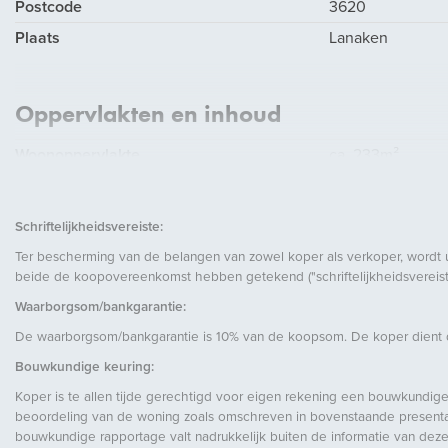
Postcode
3620
Plaats
Lanaken
Oppervlakten en inhoud
Woonoppervlakte
ca. 233m²
Inhoud
ca. 748m³
Schriftelijkheidsvereiste:
Ter bescherming van de belangen van zowel koper als verkoper, wordt 
beide de koopovereenkomst hebben getekend ("schriftelijkheidsvereiste
Waarborgsom/bankgarantie:
De waarborgsom/bankgarantie is 10% van de koopsom. De koper dient de
Energie
Bouwkundige keuring:
Energielabel
B
Koper is te allen tijde gerechtigd voor eigen rekening een bouwkundige
beoordeling van de woning zoals omschreven in bovenstaande presentati
Isolatie
Dubbel glas
bouwkundige rapportage valt nadrukkelijk buiten de informatie van deze