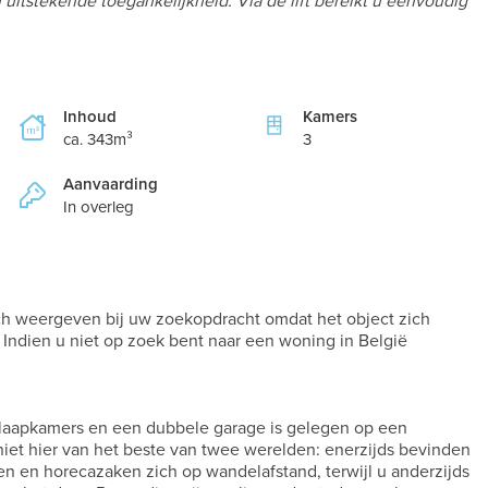
 uitstekende toegankelijkheid. Via de lift bereikt u eenvoudig
Inhoud
Kamers
ca. 343m³
3
Aanvaarding
In overleg
och weergeven bij uw zoekopdracht omdat het object zich
 Indien u niet op zoek bent naar een woning in België
slaapkamers en een dubbele garage is gelegen op een
iet hier van het beste van twee werelden: enerzijds bevinden
en en horecazaken zich op wandelafstand, terwijl u anderzijds