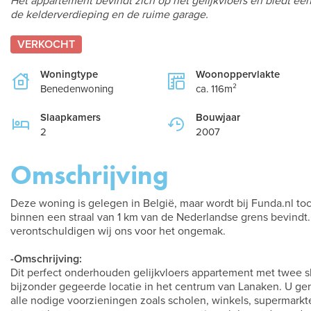
Het appartement bevindt zich op het gelijkvloers en biedt een
de kelderverdieping en de ruime garage.
VERKOCHT
Woningtype
Woonoppervlakte
Benedenwoning
ca. 116m²
Slaapkamers
Bouwjaar
2
2007
Omschrijving
Deze woning is gelegen in België, maar wordt bij Funda.nl t
binnen een straal van 1 km van de Nederlandse grens bevindt.
verontschuldigen wij ons voor het ongemak.
-Omschrijving:
Dit perfect onderhouden gelijkvloers appartement met twee 
bijzonder gegeerde locatie in het centrum van Lanaken. U gen
alle nodige voorzieningen zoals scholen, winkels, supermarkt