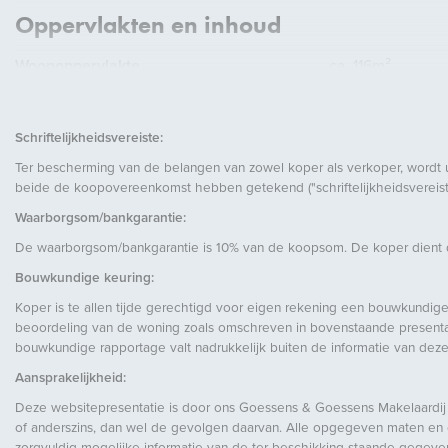
Oppervlakten en inhoud
Woonoppervlakte
ca. 116m²
Inhoud
ca. 343m³
Schriftelijkheidsvereiste:
Ter bescherming van de belangen van zowel koper als verkoper, wordt 
beide de koopovereenkomst hebben getekend ("schriftelijkheidsvereiste
Waarborgsom/bankgarantie:
De waarborgsom/bankgarantie is 10% van de koopsom. De koper dient de
Energie
Bouwkundige keuring:
Energielabel
B
Koper is te allen tijde gerechtigd voor eigen rekening een bouwkundige
beoordeling van de woning zoals omschreven in bovenstaande presentati
Isolatie
Dubbel glas
bouwkundige rapportage valt nadrukkelijk buiten de informatie van deze
Warm water
C.V.-ketel
Aansprakelijkheid:
Verwarming
C.V.-ketel
Deze websitepresentatie is door ons Goessens & Goessens Makelaardij 
of anderszins, dan wel de gevolgen daarvan. Alle opgegeven maten en opp