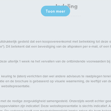
Indeling
Toon meer
Aantal kamers
Aantal slaapkamers
Aantal badkamers
Aantal verdiepingen
uitdrukkelijk gesteld dat een koopovereenkomst met betrekking tot deze 
"). Dit betekent dat een bevestiging van de afspraken per e-mail, of een
Voorzieningen
ze uiterlijk 1 week na het vervallen van de ontbindende voorwaarden bij
Buitenruimte
Ligging
 keuring te (laten) verrichten dan wel andere adviseurs te raadplegen tene
e en de brochure is gebaseerd op visuele waarneming, de leeftijd van de 
 websitepresentatie.
met de nodige zorgvuldigheid samengesteld. Onzerzijds wordt echter geen 
ervlakten zijn indicatief. Deze websitepresentatie is slechts indicatief. A