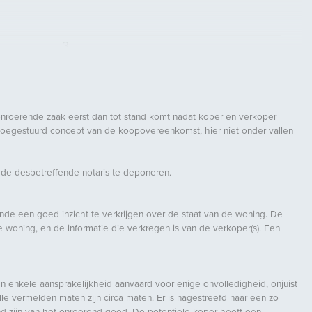
3
2
1
2
onroerende zaak eerst dan tot stand komt nadat koper en verkoper
 toegestuurd concept van de koopovereenkomst, hier niet onder vallen
Rolluiken, Natuurlijke ventilatie
 de desbetreffende notaris te deponeren.
Aan rustige weg
inde een goed inzicht te verkrijgen over de staat van de woning. De
woning, en de informatie die verkregen is van de verkoper(s). Een
enkele aansprakelijkheid aanvaard voor enige onvolledigheid, onjuist
lle vermelden maten zijn circa maten. Er is nagestreefd naar een zo