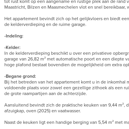
tot rust komt op een aangename en rustige plek aan de rand 
Maastricht, Bilzen en Maasmechelen vlot en snel bereikbaar, w
Het appartement bevindt zich op het gelijkvloers en biedt een
de kelderverdieping en de ruime garage.
-Indeling:
-Kelder:
In de kelderverdieping beschikt u over een privatieve opbergru
garage van 26,82 m² met automatische poort en een diepte van
hoge plafond bestaat bovendien de mogelijkheid om extra opb
-Begane grond:
Bij het betreden van het appartement komt u in de inkomhal 
voldoende plaats voor zowel een gezellige zithoek als een r
de grote raampartijen aan de achterzijde.
Aansluitend bevindt zich de praktische keuken van 9,44 m², di
afzuigkap, oven (2025) en vaatwasser.
Naast de keuken ligt een handige berging van 5,54 m² met m