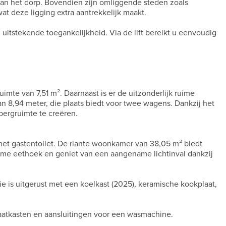
van het dorp. Bovendien zijn omliggende steden zoals
at deze ligging extra aantrekkelijk maakt.
 uitstekende toegankelijkheid. Via de lift bereikt u eenvoudig
imte van 7,51 m². Daarnaast is er de uitzonderlijk ruime
 8,94 meter, die plaats biedt voor twee wagens. Dankzij het
ergruimte te creëren.
met gastentoilet. De riante woonkamer van 38,05 m² biedt
uime eethoek en geniet van een aangename lichtinval dankzij
e is uitgerust met een koelkast (2025), keramische kookplaat,
aatkasten en aansluitingen voor een wasmachine.