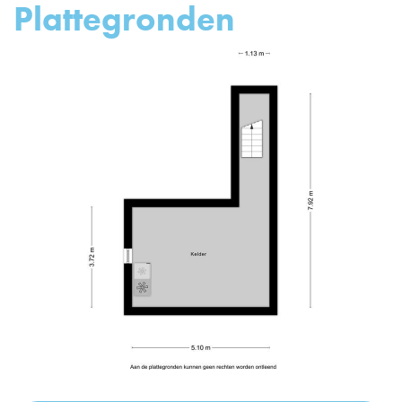
Plattegronden
vorige
vo