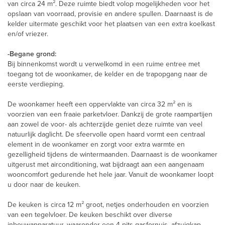
van circa 24 m². Deze ruimte biedt volop mogelijkheden voor het
opslaan van voorraad, provisie en andere spullen. Daarnaast is de
kelder uitermate geschikt voor het plaatsen van een extra koelkast
en/of vriezer.
-Begane grond:
Bij binnenkomst wordt u verwelkomd in een ruime entree met
toegang tot de woonkamer, de kelder en de trapopgang naar de
eerste verdieping.
De woonkamer heeft een oppervlakte van circa 32 m² en is
voorzien van een fraaie parketvloer. Dankzij de grote raampartijen
aan zowel de voor- als achterzijde geniet deze ruimte van veel
natuurlijk daglicht. De sfeervolle open haard vormt een centraal
element in de woonkamer en zorgt voor extra warmte en
gezelligheid tijdens de wintermaanden. Daarnaast is de woonkamer
uitgerust met airconditioning, wat bijdraagt aan een aangenaam
wooncomfort gedurende het hele jaar. Vanuit de woonkamer loopt
u door naar de keuken.
De keuken is circa 12 m² groot, netjes onderhouden en voorzien
van een tegelvloer. De keuken beschikt over diverse
inbouwapparatuur, waaronder een 4-pits gasfornuis, afzuigkap,