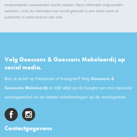
onderstaande voorwaarden wordt voldaan. Deze informatie mag worden
bekeken , mits de informatie niet wordt gebruikt in een ander werk of
publicatie in welk medium dan ook.
Volg Goessens & Goessens Makelaardij op
social media.
Ben je actief op Facebook of Instagram? Volg
Goessens &
Goessens Makelaardij
en blijf altijd op de hoogte van ons nieuwste
woningaanbod en de laatste ontwikkelingen op de woningmarkt.
Contactgegevens