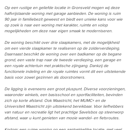
Op een rustige en geliefde locatie in Gronsveld mogen wij deze
halfvrijstaande woning met garage aanbieden. De woning is ruim
90 jaar in familiebezit geweest en biedt een unieke kans voor wie
op zoek is naar een woning met karakter, ruimte en volop
mogelijkheden om deze naar eigen smaak te moderniseren.
De woning beschikt over drie slaapkamers, met de mogelijkheid
om een vierde slaapkamer te realiseren op de zolderverdieping.
Daarnaast beschikt de woning over een badkamer op de begane
grond, een vaste trap naar de tweede verdieping, een garage en
een royale achtertuin met praktische zijingang. Dankzij de
functionele indeling en de royale ruimtes vormt dit een uitstekende
basis voor zowel gezinnen als doorstromers.
De ligging is eveneens een groot pluspunt. Diverse voorzieningen,
waaronder winkels, een basisschool en sportfaciliteiten, bevinden
zich op korte afstand. Ook Maastricht, het MUMC+ en de
Universiteit Maastricht zijn uitstekend bereikbaar. Voor liefhebbers
van natuur en recreatie ligt het prachtige Savelsbos op steenworp
afstand, waar u kunt genieten van mooie wandel- en fietsroutes.
Kortom: een ruime woning op een aantrekkelijke locatie, met veel