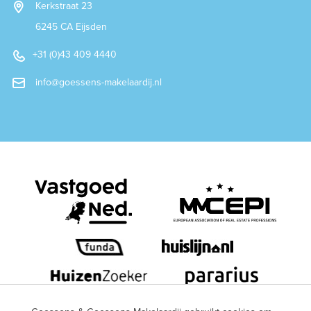
Kerkstraat 23
6245 CA Eijsden
+31 (0)43 409 4440
info@goessens-makelaardij.nl