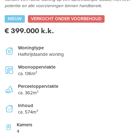
potentie en alle voorzieningen binnen handbereik.
NIEUW
VERKOCHT ONDER VOORBEHOUD
€ 399.000 k.k.
Woningtype
Halfvrijstaande woning
Woonoppervlakte
ca. 136m²
Perceeloppervlakte
ca. 362m²
Inhoud
ca. 574m³
Kamers
4