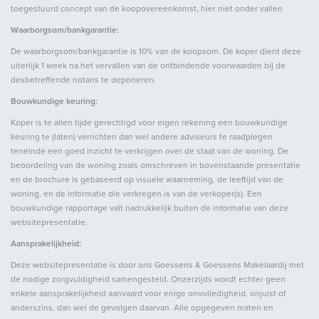
toegestuurd concept van de koopovereenkomst, hier niet onder vallen
Oppervlakten en inhoud
Waarborgsom/bankgarantie:
De waarborgsom/bankgarantie is 10% van de koopsom. De koper dient deze
Woonoppervlakte
ca. 136m²
uiterlijk 1 week na het vervallen van de ontbindende voorwaarden bij de
Perceeloppervlakte
ca. 362m²
desbetreffende notaris te deponeren.
Overig oppervlakte
ca. 26m²
Bouwkundige keuring:
Inhoud
ca. 574m³
Koper is te allen tijde gerechtigd voor eigen rekening een bouwkundige
keuring te (laten) verrichten dan wel andere adviseurs te raadplegen
teneinde een goed inzicht te verkrijgen over de staat van de woning. De
beoordeling van de woning zoals omschreven in bovenstaande presentatie
Indeling
en de brochure is gebaseerd op visuele waarneming, de leeftijd van de
woning, en de informatie die verkregen is van de verkoper(s). Een
Aantal kamers
4
bouwkundige rapportage valt nadrukkelijk buiten de informatie van deze
websitepresentatie.
Aantal slaapkamers
3
Aansprakelijkheid:
Aantal badkamers
1
Deze websitepresentatie is door ons Goessens & Goessens Makelaardij met
Aantal verdiepingen
4
de nodige zorgvuldigheid samengesteld. Onzerzijds wordt echter geen
Voorzieningen
Airconditioning, Natuurlijke
enkele aansprakelijkheid aanvaard voor enige onvolledigheid, onjuist of
anderszins, dan wel de gevolgen daarvan. Alle opgegeven maten en
ventilatie