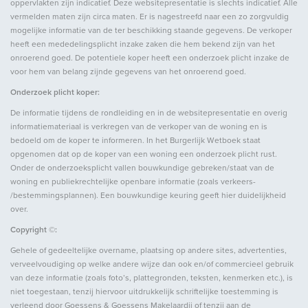
oppervlakten zijn indicatief. Deze websitepresentatie is slechts indicatief. Alle
vermelden maten zijn circa maten. Er is nagestreefd naar een zo zorgvuldig
mogelijke informatie van de ter beschikking staande gegevens. De verkoper
Energie
heeft een mededelingsplicht inzake zaken die hem bekend zijn van het
onroerend goed. De potentiele koper heeft een onderzoek plicht inzake de
voor hem van belang zijnde gegevens van het onroerend goed.
Warm water
C.V.-ketel
Onderzoek plicht koper:
Verwarming
C.V.-ketel
De informatie tijdens de rondleiding en in de websitepresentatie en overig
informatiemateriaal is verkregen van de verkoper van de woning en is
bedoeld om de koper te informeren. In het Burgerlijk Wetboek staat
Buitenruimte
opgenomen dat op de koper van een woning een onderzoek plicht rust.
Onder de onderzoeksplicht vallen bouwkundige gebreken/staat van de
Ligging
Aan rustige weg
woning en publiekrechtelijke openbare informatie (zoals verkeers-
/bestemmingsplannen). Een bouwkundige keuring geeft hier duidelijkheid
Tuin
Tuin rondom
over.
Copyright ©:
Garage
Gehele of gedeeltelijke overname, plaatsing op andere sites, advertenties,
verveelvoudiging op welke andere wijze dan ook en/of commercieel gebruik
van deze informatie (zoals foto’s, plattegronden, teksten, kenmerken etc.), is
Soort garage
Aangebouwd steen
niet toegestaan, tenzij hiervoor uitdrukkelijk schriftelijke toestemming is
Capaciteit
1
verleend door Goessens & Goessens Makelaardij of tenzij aan de