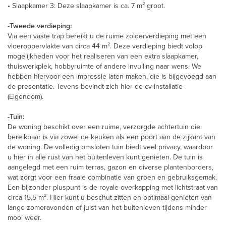
• Slaapkamer 3: Deze slaapkamer is ca. 7 m² groot.
-Tweede verdieping:
Via een vaste trap bereikt u de ruime zolderverdieping met een
vloeroppervlakte van circa 44 m². Deze verdieping biedt volop
mogelijkheden voor het realiseren van een extra slaapkamer,
thuiswerkplek, hobbyruimte of andere invulling naar wens. We
hebben hiervoor een impressie laten maken, die is bijgevoegd aan
de presentatie. Tevens bevindt zich hier de cv-installatie
(Eigendom).
-Tuin:
De woning beschikt over een ruime, verzorgde achtertuin die
bereikbaar is via zowel de keuken als een poort aan de zijkant van
de woning. De volledig omsloten tuin biedt veel privacy, waardoor
u hier in alle rust van het buitenleven kunt genieten. De tuin is
aangelegd met een ruim terras, gazon en diverse plantenborders,
wat zorgt voor een fraaie combinatie van groen en gebruiksgemak.
Een bijzonder pluspunt is de royale overkapping met lichtstraat van
circa 15,5 m². Hier kunt u beschut zitten en optimaal genieten van
lange zomeravonden of juist van het buitenleven tijdens minder
mooi weer.