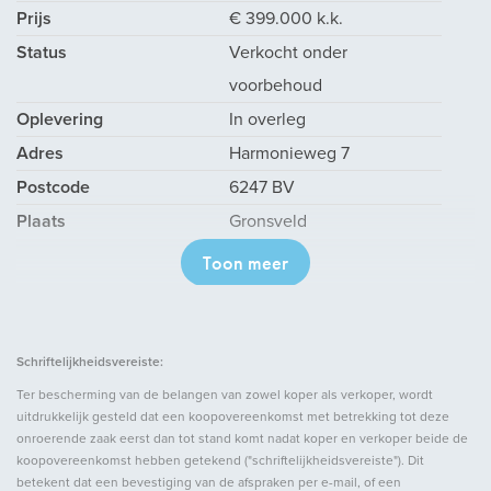
Prijs
€ 399.000 k.k.
Status
Verkocht onder
voorbehoud
Oplevering
In overleg
Adres
Harmonieweg 7
Postcode
6247 BV
Plaats
Gronsveld
Toon meer
Bouw
Soort woonhuis
Eengezinswoning,
Schriftelijkheidsvereiste:
Halfvrijstaande woning
Ter bescherming van de belangen van zowel koper als verkoper, wordt
Soort bouw
Bestaande bouw
uitdrukkelijk gesteld dat een koopovereenkomst met betrekking tot deze
onroerende zaak eerst dan tot stand komt nadat koper en verkoper beide de
Bouwjaar
1929
koopovereenkomst hebben getekend ("schriftelijkheidsvereiste"). Dit
betekent dat een bevestiging van de afspraken per e-mail, of een