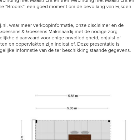
rbinding met Maastricht en treinverbinding met Maastricht en
arlijkse “Broonk”, een goed moment om de bevolking van Eijsden
.nl, waar meer verkoopinformatie, onze disclaimer en de
r Goessens & Goessens Makelaardij met de nodige zorg
ijkheid aanvaard voor enige onvolledigheid, onjuist of
n en oppervlakten zijn indicatief. Deze presentatie is
ogelijke informatie van de ter beschikking staande gegevens.