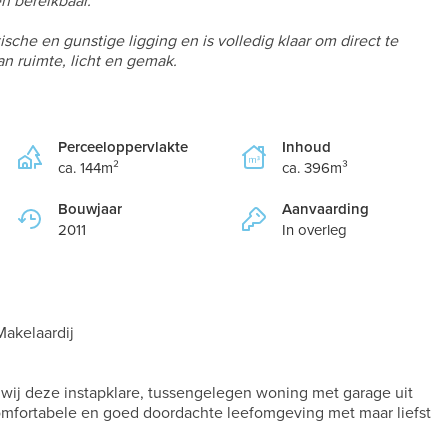
n bereikbaar.
e en gunstige ligging en is volledig klaar om direct te
n ruimte, licht en gemak.
Perceeloppervlakte
Inhoud
ca. 144m²
ca. 396m³
Bouwjaar
Aanvaarding
2011
In overleg
akelaardij
 wij deze instapklare, tussengelegen woning met garage uit
omfortabele en goed doordachte leefomgeving met maar liefst