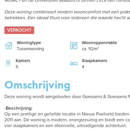
MUMC+ en de Universiteit Maastricht binnen circa tien minute
Deze woning combineert modern wooncomfort met een praktisch
betrekken. Een ideaal thuis voor iedereen die waarde hecht aa
VERKOCHT
Woningtype
Woonoppervlakte
Tussenwoning
ca. 112m²
Kamers
Slaapkamers
5
4
Omschrijving
Deze woning wordt aangeboden door Goessens & Goessens M
-Beschrijving:
Op een prettige en geliefde locatie in Nieuw Poelveld bieden
2011 aan. De woning is modern, energiezuinig en biedt een c
vier slaapkamers en een sfeervolle, uitnodigende achtertuin.