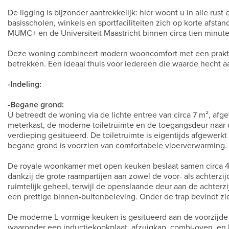
De ligging is bijzonder aantrekkelijk: hier woont u in alle rust
basisscholen, winkels en sportfaciliteiten zich op korte afsta
MUMC+ en de Universiteit Maastricht binnen circa tien minute
Deze woning combineert modern wooncomfort met een praktisch
betrekken. Een ideaal thuis voor iedereen die waarde hecht aa
-Indeling:
-Begane grond:
U betreedt de woning via de lichte entree van circa 7 m², afg
meterkast, de moderne toiletruimte en de toegangsdeur naar d
verdieping gesitueerd. De toiletruimte is eigentijds afgewerk
begane grond is voorzien van comfortabele vloerverwarming.
De royale woonkamer met open keuken beslaat samen circa 40
dankzij de grote raampartijen aan zowel de voor- als achterzi
ruimtelijk geheel, terwijl de openslaande deur aan de achterzi
een prettige binnen-buitenbeleving. Onder de trap bevindt zic
De moderne L-vormige keuken is gesitueerd aan de voorzijde 
waaronder een inductiekookplaat, afzuigkap, combi-oven, en 