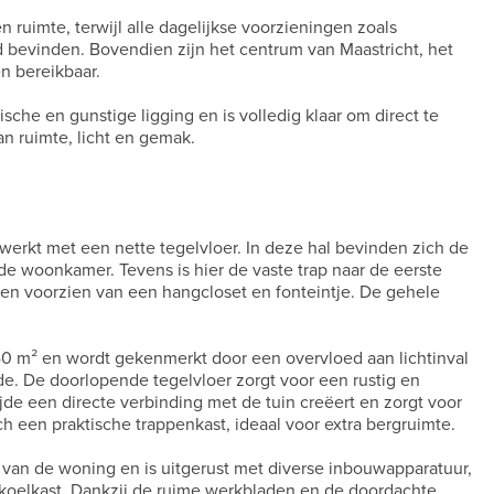
 en ruimte, terwijl alle dagelijkse voorzieningen zoals
nd bevinden. Bovendien zijn het centrum van Maastricht, het
n bereikbaar.
e en gunstige ligging en is volledig klaar om direct te
n ruimte, licht en gemak.
ewerkt met een nette tegelvloer. In deze hal bevinden zich de
e woonkamer. Tevens is hier de vaste trap naar de eerste
t en voorzien van een hangcloset en fonteintje. De gehele
 m² en wordt gekenmerkt door een overvloed aan lichtinval
jde. De doorlopende tegelvloer zorgt voor een rustig en
jde een directe verbinding met de tuin creëert en zorgt voor
h een praktische trappenkast, ideaal voor extra bergruimte.
van de woning en is uitgerust met diverse inbouwapparatuur,
koelkast. Dankzij de ruime werkbladen en de doordachte