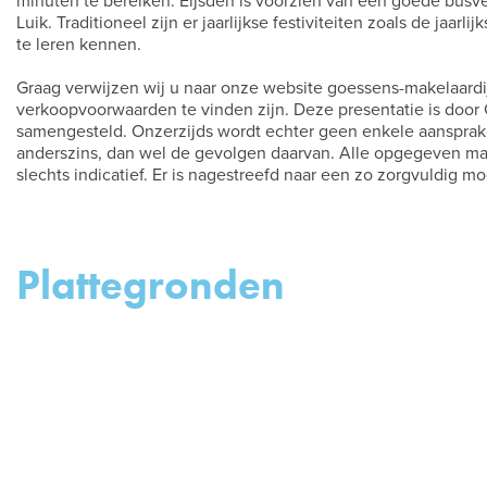
minuten te bereiken. Eijsden is voorzien van een goede busve
Luik. Traditioneel zijn er jaarlijkse festiviteiten zoals de ja
te leren kennen.
Graag verwijzen wij u naar onze website goessens-makelaardij
verkoopvoorwaarden te vinden zijn. Deze presentatie is doo
samengesteld. Onzerzijds wordt echter geen enkele aansprakel
anderszins, dan wel de gevolgen daarvan. Alle opgegeven mate
slechts indicatief. Er is nagestreefd naar een zo zorgvuldig m
Plattegronden