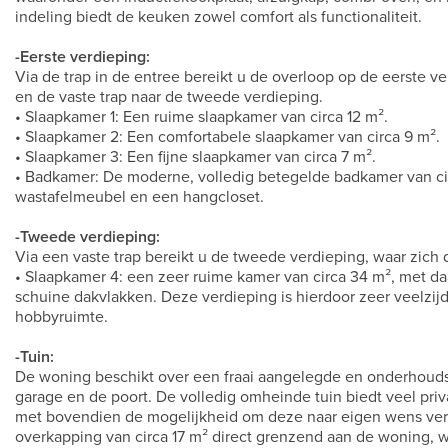
indeling biedt de keuken zowel comfort als functionaliteit.
-Eerste verdieping:
Via de trap in de entree bereikt u de overloop op de eerste v
en de vaste trap naar de tweede verdieping.
• Slaapkamer 1: Een ruime slaapkamer van circa 12 m².
• Slaapkamer 2: Een comfortabele slaapkamer van circa 9 m².
• Slaapkamer 3: Een fijne slaapkamer van circa 7 m².
• Badkamer: De moderne, volledig betegelde badkamer van ci
wastafelmeubel en een hangcloset.
-Tweede verdieping:
Via een vaste trap bereikt u de tweede verdieping, waar zich 
• Slaapkamer 4: een zeer ruime kamer van circa 34 m², met da
schuine dakvlakken. Deze verdieping is hierdoor zeer veelzijd
hobbyruimte.
-Tuin:
De woning beschikt over een fraai aangelegde en onderhoudsvr
garage en de poort. De volledig omheinde tuin biedt veel priva
met bovendien de mogelijkheid om deze naar eigen wens verder
overkapping van circa 17 m² direct grenzend aan de woning, wa