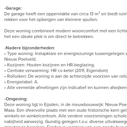
-Garage:
De garage heeft een oppervlakte van circa 13 m² en biedt rui
rekken voor het opbergen van kleinere spullen.
Deze woning combineert modern wooncomfort met een lichte e
het een ideale plek is om direct te betrekken.
-Nadere bijzonderheden:
• Type woning: Instapklare en energiezuinige tussengelegen w
Nieuw Poelveld.
• Kozijnen: Houten kozijnen en HR-beglazing.
• Centrale verwarming: HR cv-ketel (2011, Eigendom)
• Rolluiken: De woning is aan de achterzijde voorzien van roll
• Energielabel: A.
• Alle vermelde afmetingen zijn indicatief en kunnen afwijken
-Omgeving:
Deze woning ligt in Eijsden, in de nieuwbouwwijk: Nieuw Poe
Maas. Een sfeervolle plaats met een oude historische kern gele
winkels en winkelcentrum. Alle verdere voorzieningen scholen
nabijheid aanwezig. Gunstig gelegen t.o.v. diverse uitvalsweg